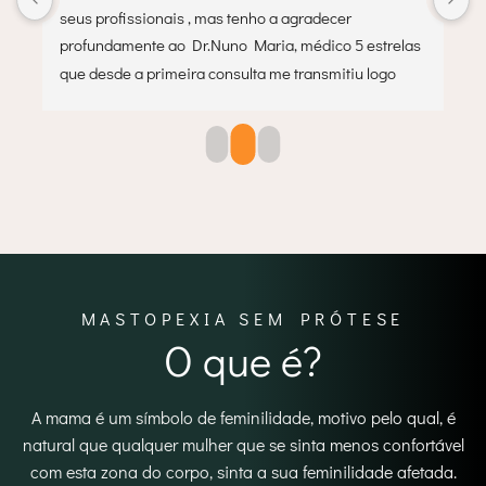
perdeita, expliquei ao Dr Nuno Maria o que 
s 
desejava, bem como o que não desejava e ficou 
exactamente como desejava.  Correspondeu e posso 
% 
dizer que excedeu as minhas expectativas.O 
acompanhamento tem sido muito bom 
tambem.Recomendo a Mymoment!
MASTOPEXIA SEM PRÓTESE
O que é?
A mama é um símbolo de feminilidade, motivo pelo qual, é
natural que qualquer mulher que se sinta menos confortável
com esta zona do corpo, sinta a sua feminilidade afetada.