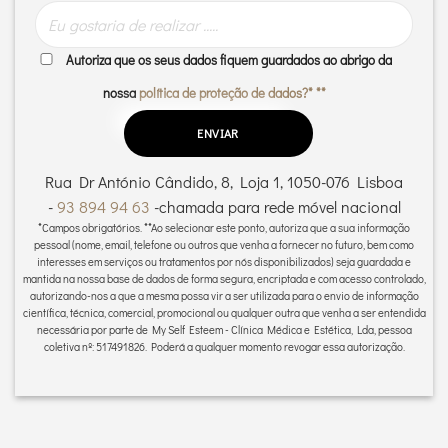
Autoriza que os seus dados fiquem guardados ao abrigo da
nossa
política de proteção de dados?* **
Rua Dr António Cândido, 8, Loja 1, 1050-076 Lisboa
-
93 894 94 63
-
chamada para rede móvel nacional
*Campos obrigatórios.
**Ao selecionar este ponto, autoriza que a sua informação
pessoal (nome, email, telefone ou outros que venha a fornecer no futuro, bem como
interesses em serviços ou tratamentos por nós disponibilizados) seja guardada e
mantida na nossa base de dados de forma segura, encriptada e com acesso controlado,
autorizando-nos a que a mesma possa vir a ser utilizada para o envio de informação
científica, técnica, comercial, promocional ou qualquer outra que venha a ser entendida
necessária por parte de My Self Esteem - Clínica Médica e Estética, Lda, pessoa
coletiva nº: 517491826. Poderá a qualquer momento revogar essa autorização.