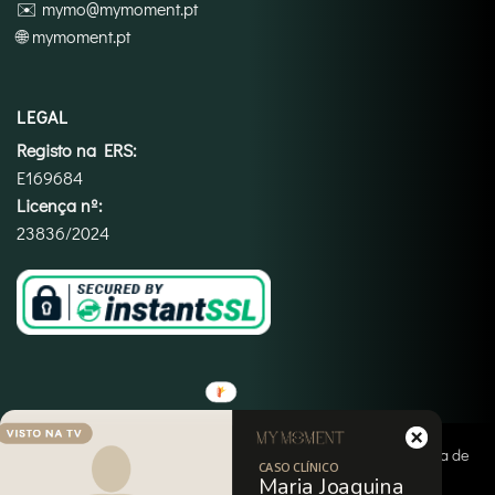
✉️
mymo@mymoment.pt
🌐
mymoment.pt
LEGAL
Registo na ERS:
E169684
Licença nº:
23836/2024
Copyright 2026 ©
My Moment
|
Termos e Condições
|
Política de
CASO CLÍNICO
Privacidade
|
Política de Cookies
|
Imprint
|
Isenção de
Maria Joaquina