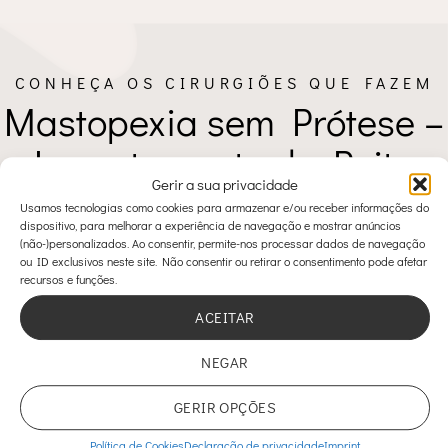
CONHEÇA OS CIRURGIÕES QUE FAZEM
Mastopexia sem Prótese –
Levantamento do Peito
Gerir a sua privacidade
Usamos tecnologias como cookies para armazenar e/ou receber informações do
dispositivo, para melhorar a experiência de navegação e mostrar anúncios
(não-)personalizados. Ao consentir, permite-nos processar dados de navegação
Dr. Nuno Fradinho
ou ID exclusivos neste site. Não consentir ou retirar o consentimento pode afetar
recursos e funções.
ACEITAR
NEGAR
GERIR OPÇÕES
Política de Cookies
Declaração de privacidade
Imprint