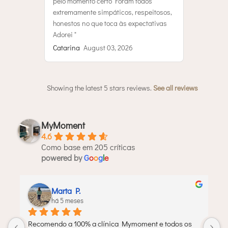
pelo momento certo Foram todos
extremamente simpáticos, respeitosos,
honestos no que toca às expectativas
Adorei "
Catarina
August 03, 2026
Showing the latest 5 stars reviews.
See all reviews
MyMoment
4.6
Como base em 205 críticas
powered by
G
o
o
g
l
e
Telma M.
há 6 meses
Olá, sou a Telma. Em 2018 fiz uma mastopexia e ficou 