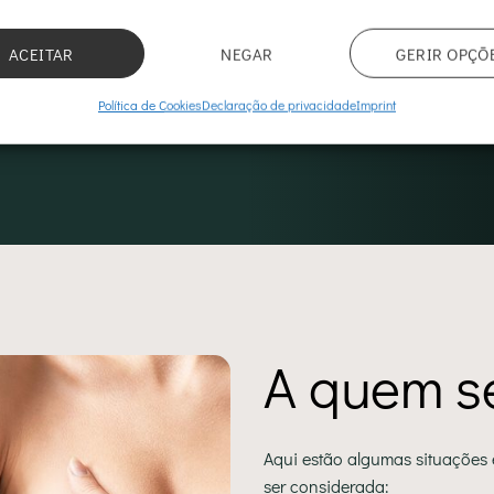
Tempo de recuperação (até r
ACEITAR
NEGAR
GERIR OPÇÕ
semanas
Política de Cookies
Declaração de privacidade
Imprint
A quem s
Aqui estão algumas situações
ser considerada: