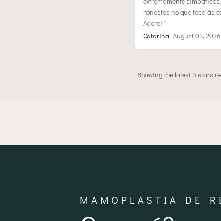
extremamente simpáticos, 
honestos no que toca às e
Adorei "
Catarina
August 03, 2026
Showing the latest 5 stars r
MAMOPLASTIA DE R