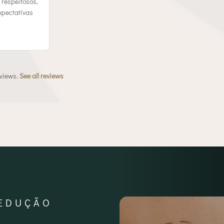
respeitosos,
xpectativas
eviews.
See all reviews
EDUÇÃO