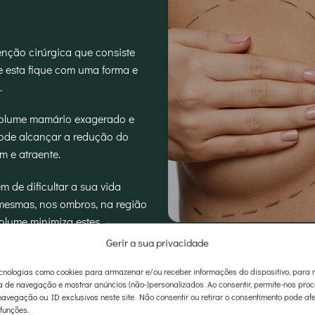
nção cirúrgica que consiste
 esta fique com uma forma e
.
 volume mamário exagerado e
ode alcançar a redução do
 e atraente.
 de dificultar a sua vida
mesmas, nos ombros, na região
olume minimiza estes
elhorar a aparência geral e a
INFORMAÇÕES PRÁTICAS
Gerir a sua privacidade
Duração aproximada da cir
nologias como cookies para armazenar e/ou receber informações do dispositivo, para 
a de navegação e mostrar anúncios (não-)personalizados. Ao consentir, permite-nos pro
Tipo de anestesia – aneste
avegação ou ID exclusivos neste site. Não consentir ou retirar o consentimento pode afe
 funções.
Tipo de cirurgia – em ambu