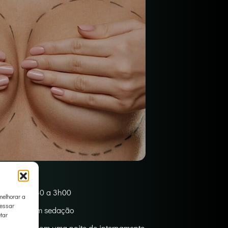
urgia – 2h30 a 3h00
melhorar a
cessar
sia local com sedação
tar
latório ou com uma noite de internamento