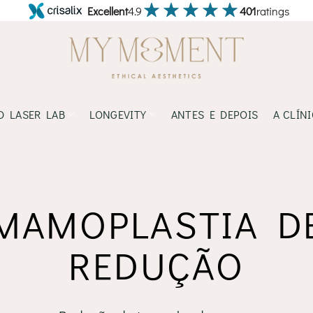
Excellent
4.9
401
ratings
D LASER LAB
LONGEVITY
ANTES E DEPOIS
A CLÍN
MAMOPLASTIA D
REDUÇÃO