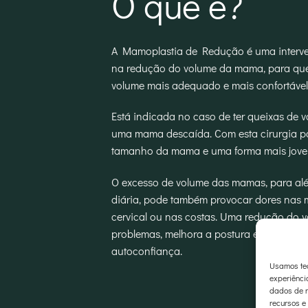
O que é?
A Mamoplastia de Redução é uma interve
na redução do volume da mama, para que
volume mais adequado e mais confortável
Está indicada no caso de ter queixas de
uma mama descaída. Com esta cirurgia p
tamanho da mama e uma forma mais jovem
O excesso de volume das mamas, para além
diária, pode também provocar dores nas 
cervical ou nas costas. Uma redução do v
problemas, melhora a postura e ajuda a m
autoconfiança.
Usamos tec
experiênci
dados de n
recursos e