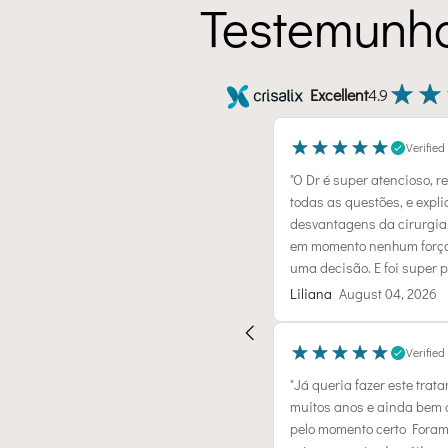
Testemunho
Excellent
4.9
Verified
"O Dr é super atencioso, 
todas as questões, e expli
desvantagens da cirurgia.
Telma M.
em momento nenhum força
há 6 meses
uma decisão. E foi super pr
Liliana
August 04, 2026
ymoment e todos os seus 
Olá, sou a Telma. Em 2018 fiz
gradecer profundamente ao Dr.Nuno 
expliquei ao Dr Nuno Maria 
Verified
esde a primeira consulta me 
não desejava e ficou exacta
e confiança inexplicável. Estou 
e posso dizer que excedeu as
"Já queria fazer este trat
acompanhamento tem sido 
muitos anos e ainda bem 
pelo momento certo Foram
Mymoment!