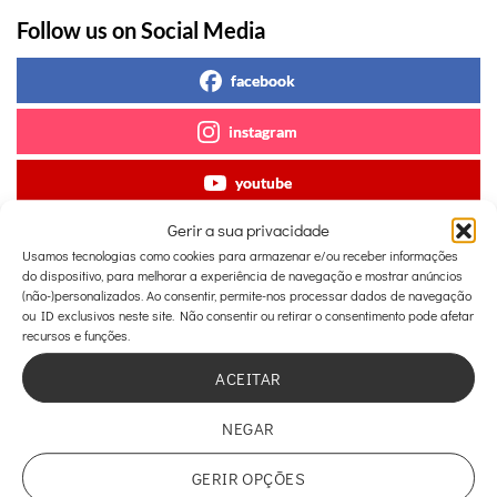
Follow us on Social Media
facebook
instagram
youtube
Gerir a sua privacidade
tiktok
Usamos tecnologias como cookies para armazenar e/ou receber informações
do dispositivo, para melhorar a experiência de navegação e mostrar anúncios
(não-)personalizados. Ao consentir, permite-nos processar dados de navegação
ou ID exclusivos neste site. Não consentir ou retirar o consentimento pode afetar
recursos e funções.
ACEITAR
Lipoaspiração no homem
Carboxiterapia contra a
NEGAR
celulite
GERIR OPÇÕES