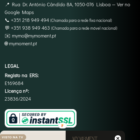
📍
Rua Dr. António Cândido 8A, 1050-076 Lisboa
—
Ver no
Google Maps
📞
+351 218 949 494
(Chamada para a rede fixa nacional)
💬
+351 938 949 463
(Chamada para a rede móvel nacional)
✉️
mymo@mymoment.pt
🌐
mymoment.pt
LEGAL
Registo na ERS:
E169684
Licença nº:
23836/2024