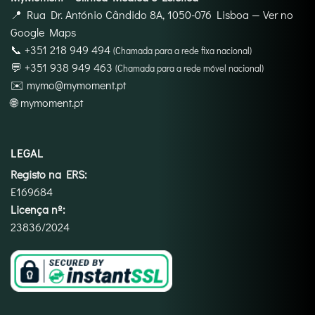
📍
Rua Dr. António Cândido 8A, 1050-076 Lisboa
—
Ver no
Google Maps
📞
+351 218 949 494
(Chamada para a rede fixa nacional)
💬
+351 938 949 463
(Chamada para a rede móvel nacional)
✉️
mymo@mymoment.pt
🌐
mymoment.pt
LEGAL
Registo na ERS:
E169684
Licença nº:
23836/2024