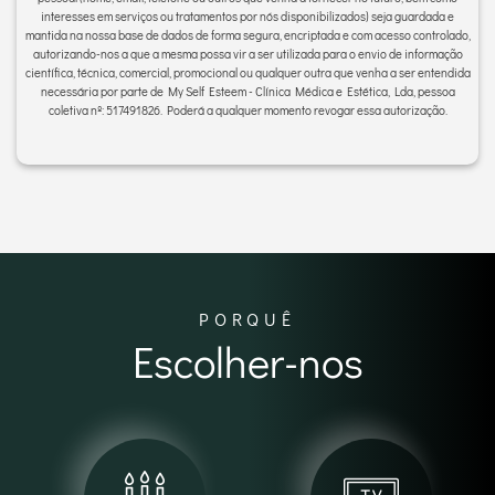
interesses em serviços ou tratamentos por nós disponibilizados) seja guardada e
mantida na nossa base de dados de forma segura, encriptada e com acesso controlado,
autorizando-nos a que a mesma possa vir a ser utilizada para o envio de informação
científica, técnica, comercial, promocional ou qualquer outra que venha a ser entendida
necessária por parte de My Self Esteem - Clínica Médica e Estética, Lda, pessoa
coletiva nº: 517491826. Poderá a qualquer momento revogar essa autorização.
PORQUÊ
Escolher-nos