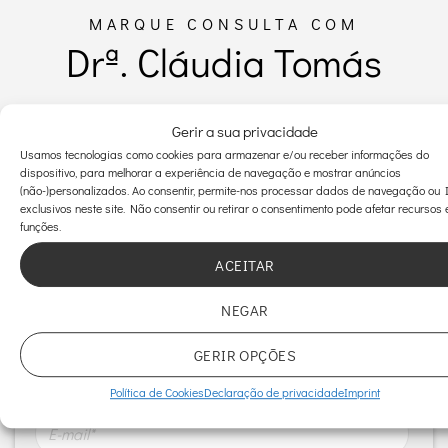
MARQUE CONSULTA COM
Drª. Cláudia Tomás
Se procura uma avaliação especializada em ginecologia
Gerir a sua privacidade
funcional, regenerativa e estética, saúde hormonal,
Usamos tecnologias como cookies para armazenar e/ou receber informações do
menopausa, fertilidade ou medicina da reprodução, marque
dispositivo, para melhorar a experiência de navegação e mostrar anúncios
a sua consulta com a Dr.ª Cláudia Tomás na Clínica
(não-)personalizados. Ao consentir, permite-nos processar dados de navegação ou 
exclusivos neste site. Não consentir ou retirar o consentimento pode afetar recursos 
MyMoment.
funções.
ACEITAR
NEGAR
Assunto*
GERIR OPÇÕES
Política de Cookies
Declaração de privacidade
Imprint
Email*