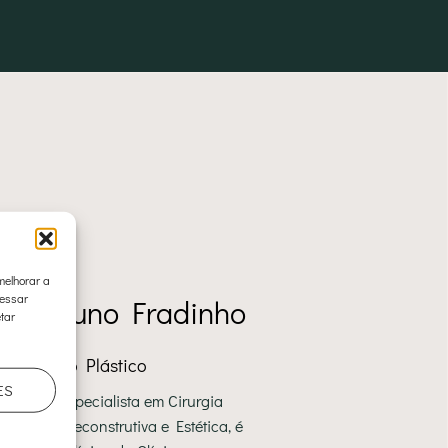
melhorar a
cessar
Dr. Nuno Fradinho
tar
Cirurgião Plástico
ES
Médico especialista em Cirurgia
Plástica Reconstrutiva e Estética, é