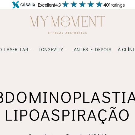
Excellent
4.9
401
ratings
D LASER LAB
LONGEVITY
ANTES E DEPOIS
A CLÍN
BDOMINOPLASTIA
LIPOASPIRAÇÃO