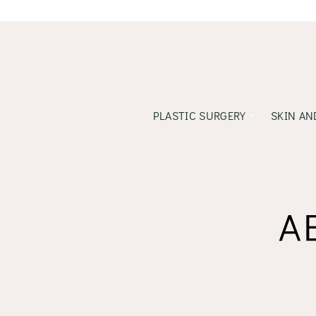
Skip
to
content
PLASTIC SURGERY
SKIN AN
A