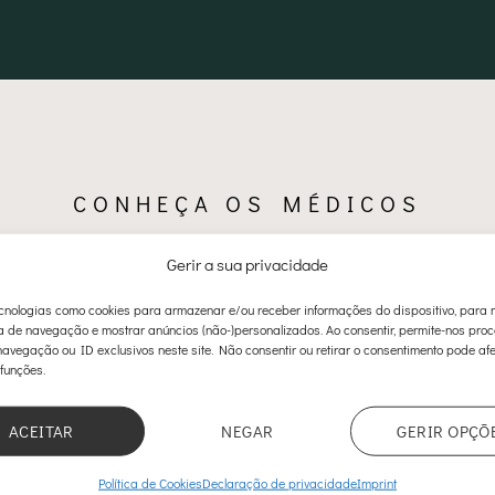
CONHEÇA OS MÉDICOS
De Abdominoplastia
Gerir a sua privacidade
nologias como cookies para armazenar e/ou receber informações do dispositivo, para 
a de navegação e mostrar anúncios (não-)personalizados. Ao consentir, permite-nos pro
avegação ou ID exclusivos neste site. Não consentir ou retirar o consentimento pode afe
 funções.
ACEITAR
NEGAR
GERIR OPÇÕ
Política de Cookies
Declaração de privacidade
Imprint