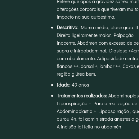
Refere que após a gravidez sofreu mui
alterações corporais que tiveram muito
impacto na sua autoestima.
Descritivo:
Mama média, ptose grau II/
Direita ligeiramente maior. Palpação
inocente. Abdómen com excesso de pe
supra e infraabdominal. Diastase >4c
com abaulamento. Adiposidade central
flancos ++. dorsal +, lombar ++. Coxas 
região glútea bem.
Idade:
49 anos
Tratamentos realizados:
Abdominoplast
Lipoaspiração –
Para a realização de
Abdominoplastia + Lipoaspiração , qu
durou 4h, foi administrada anestesia ge
A incisão foi feita no abdomén