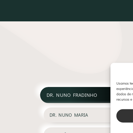
Usamos tec
experiênci
dados de n
DR. NUNO FRADINHO
recursos e
DR. NUNO MARIA