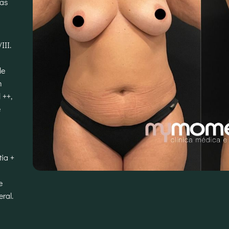
tas
III.
le
m
 ++,
e
ia +
e
ral.