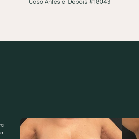
Caso Antes e Depois #18043
ra
a.