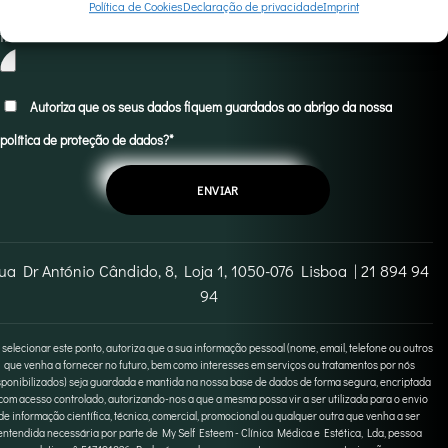
Política de Cookies
Declaração de privacidade
Imprint
Ficheiros permitidos jpeg, png, pdf, jpg - Tamanho máximo de
ficheiro 5MB
Autoriza que os seus dados fiquem guardados ao abrigo da nossa
política de proteção de dados?*
ua Dr António Cândido, 8, Loja 1, 1050-076 Lisboa | 21 894 94
94
 selecionar este ponto, autoriza que a sua informação pessoal (nome, email, telefone ou outros
que venha a fornecer no futuro, bem como interesses em serviços ou tratamentos por nós
sponibilizados) seja guardada e mantida na nossa base de dados de forma segura, encriptada
com acesso controlado, autorizando-nos a que a mesma possa vir a ser utilizada para o envio
de informação científica, técnica, comercial, promocional ou qualquer outra que venha a ser
entendida necessária por parte de My Self Esteem - Clínica Médica e Estética, Lda, pessoa