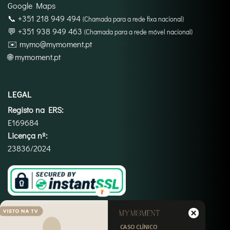
Google Maps
📞
+351 218 949 494
(Chamada para a rede fixa nacional)
💬
+351 938 949 463
(Chamada para a rede móvel nacional)
✉️
mymo@mymoment.pt
🌐
mymoment.pt
LEGAL
Registo na ERS:
E169684
Licença nº:
23836/2024
CASO CLÍNICO