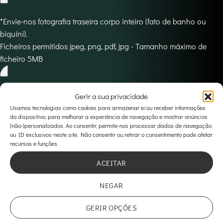
*Envie-nos fotografia traseira corpo inteiro (fato de banho ou
biquíni).
Ficheiros permitidos jpeg, png, pdf, jpg - Tamanho máximo de
ficheiro 5MB
*Envie-nos fotografia de rosto a sorrir.
Gerir a sua privacidade
Ficheiros permitidos jpeg, png, pdf, jpg - Tamanho máximo de
Usamos tecnologias como cookies para armazenar e/ou receber informações
do dispositivo, para melhorar a experiência de navegação e mostrar anúncios
ficheiro 5MB
(não-)personalizados. Ao consentir, permite-nos processar dados de navegação
ou ID exclusivos neste site. Não consentir ou retirar o consentimento pode afetar
recursos e funções.
*Envie-nos fotografia de dentes de boca aberta frontal.
ACEITAR
Ficheiros permitidos jpeg, png, pdf, jpg - Tamanho máximo de
ficheiro 5MB
NEGAR
GERIR OPÇÕES
*Envie-nos fotografia de boca aberta área superior.