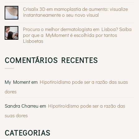
quando
®
Makeover
em
devem
da
A
Crisalix 3D em mamoplastia de aumento: visualize
preocupar
Andreia
lipoescultura
Braz
instantaneamente o seu novo visual
e
na
as
Sem
Casa
estátuas
comentários
Feliz
gregas
Procura o melhor dermatologista em Lisboa? Saiba
em
Crisalix
por que a MyMoment é escolhida por tantos
3D
Lisboetas
em
mamoplastia
Sem
de
comentários
aumento:
em
visualize
COMENTÁRIOS RECENTES
Procura
instantaneamente
o
o
melhor
seu
dermatologista
novo
em
visual
Lisboa?
My Moment
em
Hipotiroidismo pode ser a razão das suas
Saiba
por
dores
que
a
MyMoment
é
Sandra Charreu
em
Hipotiroidismo pode ser a razão das
escolhida
por
suas dores
tantos
Lisboetas
CATEGORIAS