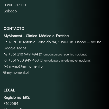
09:00 - 13:00
Sábado
CONTACTO
MyMoment – Clínica Médica e Estética
📍
Rua Dr. António Cândido 8A, 1050-076 Lisboa
—
Ver no
Google Maps
📞
+351 218 949 494
(Chamada para a rede fixa nacional)
💬
+351 938 949 463
(Chamada para a rede móvel nacional)
✉️
mymo@mymoment.pt
🌐
mymoment.pt
LEGAL
Registo na ERS:
E169684