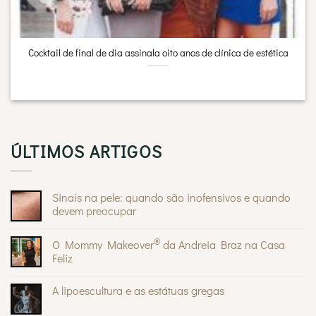
Cocktail de final de dia assinala oito anos de clínica de estética
ÚLTIMOS ARTIGOS
Sinais na pele: quando são inofensivos e quando
devem preocupar
Sem
comentários
®
O Mommy Makeover
da Andreia Braz na Casa
em
Sinais
Feliz
na
pele:
Sem
quando
comentários
A lipoescultura e as estátuas gregas
são
em
inofensivos
O
Sem
e
Mommy
comentários