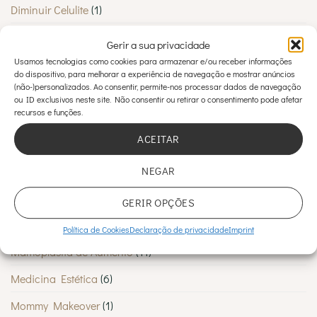
Diminuir Celulite
(1)
Estética
(2)
Gerir a sua privacidade
Usamos tecnologias como cookies para armazenar e/ou receber informações
Estética Corporal
(12)
do dispositivo, para melhorar a experiência de navegação e mostrar anúncios
(não-)personalizados. Ao consentir, permite-nos processar dados de navegação
Estética Facial
(7)
ou ID exclusivos neste site. Não consentir ou retirar o consentimento pode afetar
recursos e funções.
Estética Pós-parto
(3)
ACEITAR
Estética Pré-parto
(1)
Inovação em beleza
(1)
NEGAR
Lipoescultura
(1)
GERIR OPÇÕES
Lipoescultura
(2)
Política de Cookies
Declaração de privacidade
Imprint
Mamoplastia de Aumento
(11)
Medicina Estética
(6)
Mommy Makeover
(1)