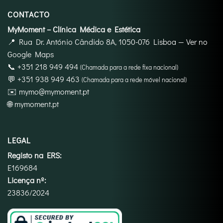
CONTACTO
MyMoment – Clínica Médica e Estética
📍
Rua Dr. António Cândido 8A, 1050-076 Lisboa
—
Ver no
Google Maps
📞
+351 218 949 494
(Chamada para a rede fixa nacional)
💬
+351 938 949 463
(Chamada para a rede móvel nacional)
✉️
mymo@mymoment.pt
🌐
mymoment.pt
LEGAL
Registo na ERS:
E169684
Licença nº:
23836/2024