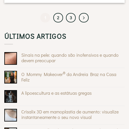
1
2
3
ÚLTIMOS ARTIGOS
Sinais na pele: quando são inofensivos e quando
devem preocupar
Sem
comentários
®
O Mommy Makeover
da Andreia Braz na Casa
em
Sinais
Feliz
na
pele:
Sem
quando
comentários
A lipoescultura e as estátuas gregas
são
em
inofensivos
O
Sem
e
Mommy
comentários
quando
®
Makeover
em
devem
da
A
Crisalix 3D em mamoplastia de aumento: visualize
preocupar
Andreia
lipoescultura
Braz
instantaneamente o seu novo visual
e
na
as
Sem
Casa
estátuas
comentários
Feliz
gregas