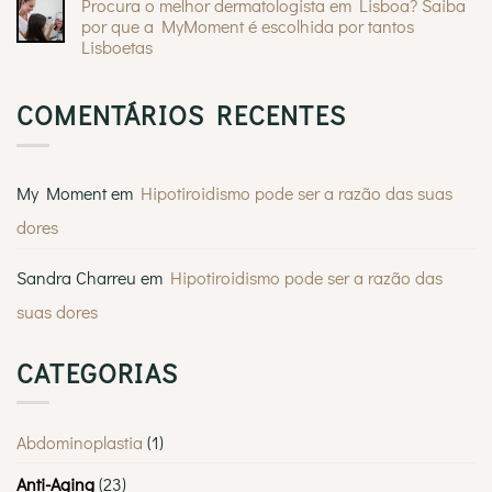
Procura o melhor dermatologista em Lisboa? Saiba
em
Crisalix
por que a MyMoment é escolhida por tantos
3D
Lisboetas
em
mamoplastia
Sem
de
comentários
aumento:
em
visualize
COMENTÁRIOS RECENTES
Procura
instantaneamente
o
o
melhor
seu
dermatologista
novo
em
visual
Lisboa?
My Moment
em
Hipotiroidismo pode ser a razão das suas
Saiba
por
dores
que
a
MyMoment
é
Sandra Charreu
em
Hipotiroidismo pode ser a razão das
escolhida
por
suas dores
tantos
Lisboetas
CATEGORIAS
Abdominoplastia
(1)
Anti-Aging
(23)