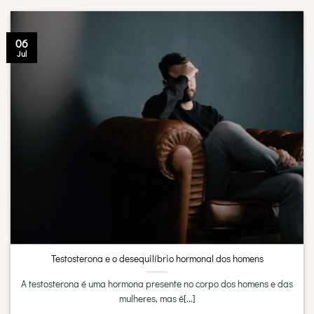
06
Jul
Testosterona e o desequilíbrio hormonal dos homens
A testosterona é uma hormona presente no corpo dos homens e das
mulheres, mas é[...]