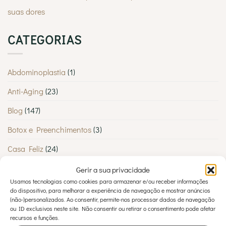
por
suas dores
tantos
Lisboetas
CATEGORIAS
Abdominoplastia
(1)
Anti-Aging
(23)
Blog
(147)
Botox e Preenchimentos
(3)
Casa Feliz
(24)
Casos Clínicos
(10)
Gerir a sua privacidade
Usamos tecnologias como cookies para armazenar e/ou receber informações
Cirurgia Estética
(22)
do dispositivo, para melhorar a experiência de navegação e mostrar anúncios
(não-)personalizados. Ao consentir, permite-nos processar dados de navegação
Cirurgia Plástica
(52)
ou ID exclusivos neste site. Não consentir ou retirar o consentimento pode afetar
recursos e funções.
Cirurgia Plástica
(2)