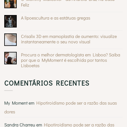
Sinais
Feliz
na
pele:
Sem
quando
comentários
A lipoescultura e as estátuas gregas
são
em
inofensivos
O
Sem
e
Mommy
comentários
quando
®
Makeover
em
devem
da
A
Crisalix 3D em mamoplastia de aumento: visualize
preocupar
Andreia
lipoescultura
Braz
instantaneamente o seu novo visual
e
na
as
Sem
Casa
estátuas
comentários
Feliz
gregas
Procura o melhor dermatologista em Lisboa? Saiba
em
Crisalix
por que a MyMoment é escolhida por tantos
3D
Lisboetas
em
mamoplastia
Sem
de
comentários
aumento:
em
visualize
COMENTÁRIOS RECENTES
Procura
instantaneamente
o
o
melhor
seu
dermatologista
novo
em
visual
Lisboa?
My Moment
em
Hipotiroidismo pode ser a razão das suas
Saiba
por
dores
que
a
MyMoment
é
Sandra Charreu
em
Hipotiroidismo pode ser a razão das
escolhida