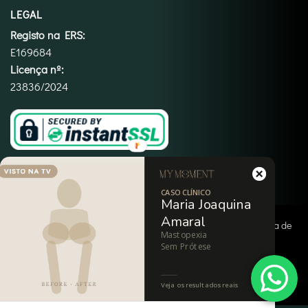
LEGAL
Registo na ERS:
E169684
Licença nº:
23836/2024
CASO CLÍNICO
Maria Joaquina
Amaral
Copyright 2026 ©
My Moment
|
Termos e Condições
|
Política de
Mastopexia
Privacidade
|
Política de Cookies
|
Imprint
|
Isenção de
Sem Prótese
Responsabilidade
Veja os resultados reais