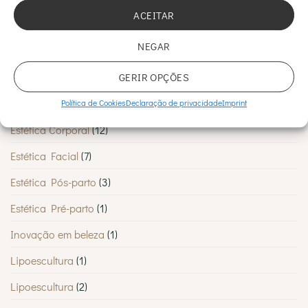
ACEITAR
Cirurgia Vascular
(5)
NEGAR
Dermatologia
(46)
GERIR OPÇÕES
Diminuir Celulite
(1)
Estética
(2)
Política de Cookies
Declaração de privacidade
Imprint
Estética Corporal
(12)
Estética Facial
(7)
Estética Pós-parto
(3)
Estética Pré-parto
(1)
Inovação em beleza
(1)
Lipoescultura
(1)
Lipoescultura
(2)