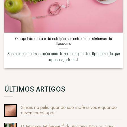
O papel da dieta e da nutrição no controlo dos sintomas do
lipedema
Sentes que a alimentação pode fazer mais pelo teu lipedema do que
apenas gerir o[...]
ÚLTIMOS ARTIGOS
Sinais na pele: quando são inofensivos e quando
devem preocupar
Sem
comentários
®
O Mommy Makeover
da Andreia Braz na Casa
em