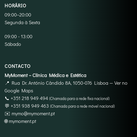
HORÁRIO
09:00–20:00
Segunda à Sexta
09:00 - 13:00
Sábado
CONTACTO
MyMoment – Clínica Médica e Estética
📍
Rua Dr. António Cândido 8A, 1050-076 Lisboa
—
Ver no
Google Maps
📞
+351 218 949 494
(Chamada para a rede fixa nacional)
💬
+351 938 949 463
(Chamada para a rede móvel nacional)
✉️
mymo@mymoment.pt
🌐
mymoment.pt