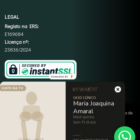
LEGAL
Registo na ERS:
E169684
Licença nº:
23836/2024
CASO CLÍNICO
Maria Joaquina
Amaral
Copyright 2026 ©
My Moment
|
Termos e Condições
|
Política de
Mastopexia
Privacidade
|
Política de Cookies
|
Imprint
|
Isenção de
Sem Prótese
Responsabilidade
Veja os resultados reais