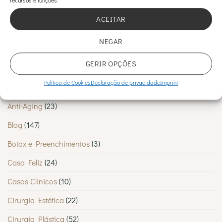
MyMoment
é
Sandra Charreu
em
Hipotiroidismo pode ser a razão das
escolhida
ACEITAR
por
suas dores
tantos
Lisboetas
NEGAR
CATEGORIAS
GERIR OPÇÕES
Política de Cookies
Declaração de privacidade
Imprint
Abdominoplastia
(1)
Anti-Aging
(23)
Blog
(147)
Botox e Preenchimentos
(3)
Casa Feliz
(24)
Casos Clínicos
(10)
Cirurgia Estética
(22)
Cirurgia Plástica
(52)