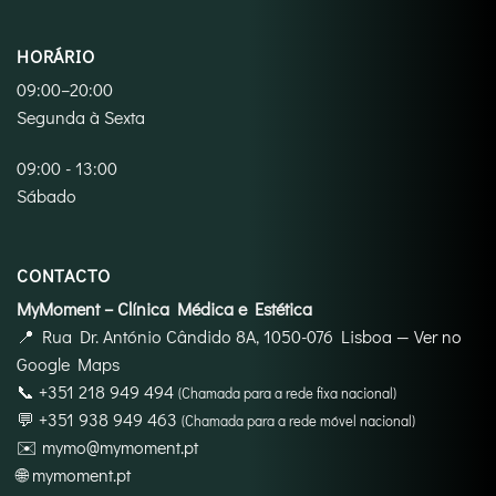
HORÁRIO
09:00–20:00
Segunda à Sexta
09:00 - 13:00
Sábado
CONTACTO
MyMoment – Clínica Médica e Estética
📍
Rua Dr. António Cândido 8A, 1050-076 Lisboa
—
Ver no
Google Maps
📞
+351 218 949 494
(Chamada para a rede fixa nacional)
💬
+351 938 949 463
(Chamada para a rede móvel nacional)
✉️
mymo@mymoment.pt
🌐
mymoment.pt