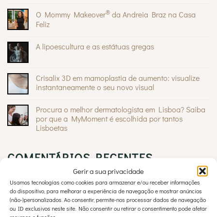
Sem
comentários
®
O Mommy Makeover
da Andreia Braz na Casa
em
Sinais
Feliz
na
pele:
Sem
quando
comentários
A lipoescultura e as estátuas gregas
são
em
inofensivos
O
Sem
e
Mommy
comentários
quando
®
Makeover
em
devem
da
A
Crisalix 3D em mamoplastia de aumento: visualize
preocupar
Andreia
lipoescultura
Braz
instantaneamente o seu novo visual
e
na
as
Sem
Casa
estátuas
comentários
Feliz
gregas
Procura o melhor dermatologista em Lisboa? Saiba
em
Crisalix
por que a MyMoment é escolhida por tantos
3D
Lisboetas
em
mamoplastia
Sem
de
comentários
aumento:
em
visualize
COMENTÁRIOS RECENTES
Procura
instantaneamente
o
o
melhor
Gerir a sua privacidade
seu
dermatologista
novo
em
Usamos tecnologias como cookies para armazenar e/ou receber informações
visual
Lisboa?
My Moment
em
Hipotiroidismo pode ser a razão das suas
do dispositivo, para melhorar a experiência de navegação e mostrar anúncios
Saiba
(não-)personalizados. Ao consentir, permite-nos processar dados de navegação
por
dores
que
ou ID exclusivos neste site. Não consentir ou retirar o consentimento pode afetar
a
recursos e funções.