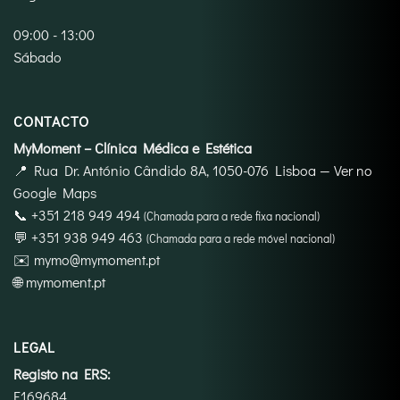
09:00 - 13:00
Sábado
CONTACTO
MyMoment – Clínica Médica e Estética
📍
Rua Dr. António Cândido 8A, 1050-076 Lisboa
—
Ver no
Google Maps
📞
+351 218 949 494
(Chamada para a rede fixa nacional)
💬
+351 938 949 463
(Chamada para a rede móvel nacional)
✉️
mymo@mymoment.pt
🌐
mymoment.pt
LEGAL
Registo na ERS:
E169684