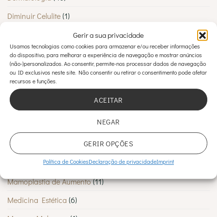
Diminuir Celulite
(1)
Estética
(2)
Gerir a sua privacidade
Usamos tecnologias como cookies para armazenar e/ou receber informações
Estética Corporal
(12)
do dispositivo, para melhorar a experiência de navegação e mostrar anúncios
(não-)personalizados. Ao consentir, permite-nos processar dados de navegação
Estética Facial
(7)
ou ID exclusivos neste site. Não consentir ou retirar o consentimento pode afetar
recursos e funções.
Estética Pós-parto
(3)
ACEITAR
Estética Pré-parto
(1)
NEGAR
Inovação em beleza
(1)
GERIR OPÇÕES
Lipoescultura
(1)
Política de Cookies
Declaração de privacidade
Imprint
Lipoescultura
(2)
Mamoplastia de Aumento
(11)
Medicina Estética
(6)