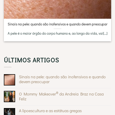
Sinais na pele: quando são inofensivos e quando devem preocupar
A pele é o maior órgão do corpo humano e, ao longo da vida, vai[...]
ÚLTIMOS ARTIGOS
Sinais na pele: quando são inofensivos e quando
devem preocupar
Sem
comentários
®
O Mommy Makeover
da Andreia Braz na Casa
em
Sinais
Feliz
na
pele:
Sem
quando
comentários
A lipoescultura e as estátuas gregas
são
em
inofensivos
O