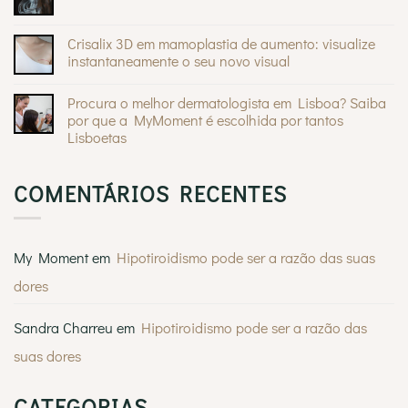
Sem
e
Mommy
comentários
quando
®
Makeover
em
devem
da
A
Crisalix 3D em mamoplastia de aumento: visualize
preocupar
Andreia
lipoescultura
Braz
instantaneamente o seu novo visual
e
na
as
Sem
Casa
estátuas
comentários
Feliz
gregas
Procura o melhor dermatologista em Lisboa? Saiba
em
Crisalix
por que a MyMoment é escolhida por tantos
3D
Lisboetas
em
mamoplastia
Sem
de
comentários
aumento:
em
visualize
COMENTÁRIOS RECENTES
Procura
instantaneamente
o
o
melhor
seu
dermatologista
novo
em
visual
Lisboa?
My Moment
em
Hipotiroidismo pode ser a razão das suas
Saiba
por
dores
que
a
MyMoment
é
Sandra Charreu
em
Hipotiroidismo pode ser a razão das
escolhida
por
suas dores
tantos
Lisboetas
CATEGORIAS