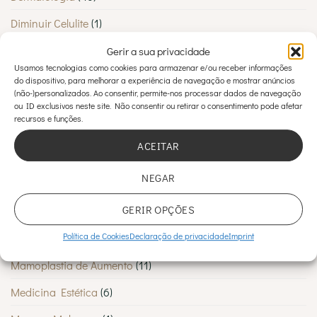
Diminuir Celulite
(1)
Estética
(2)
Gerir a sua privacidade
Usamos tecnologias como cookies para armazenar e/ou receber informações
Estética Corporal
(12)
do dispositivo, para melhorar a experiência de navegação e mostrar anúncios
(não-)personalizados. Ao consentir, permite-nos processar dados de navegação
Estética Facial
(7)
ou ID exclusivos neste site. Não consentir ou retirar o consentimento pode afetar
recursos e funções.
Estética Pós-parto
(3)
ACEITAR
Estética Pré-parto
(1)
NEGAR
Inovação em beleza
(1)
GERIR OPÇÕES
Lipoescultura
(1)
Política de Cookies
Declaração de privacidade
Imprint
Lipoescultura
(2)
Mamoplastia de Aumento
(11)
Medicina Estética
(6)