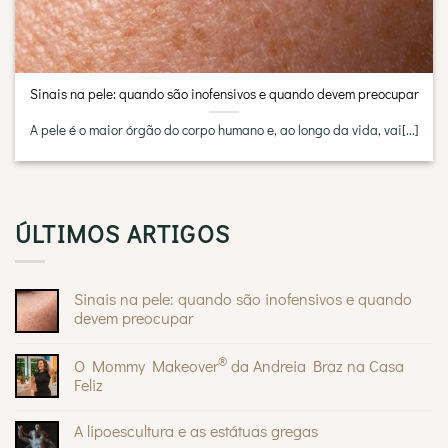
Sinais na pele: quando são inofensivos e quando devem preocupar
A pele é o maior órgão do corpo humano e, ao longo da vida, vai[...]
ÚLTIMOS ARTIGOS
Sinais na pele: quando são inofensivos e quando
devem preocupar
Sem
comentários
®
O Mommy Makeover
da Andreia Braz na Casa
em
Sinais
Feliz
na
pele:
Sem
quando
comentários
A lipoescultura e as estátuas gregas
são
em
inofensivos
O