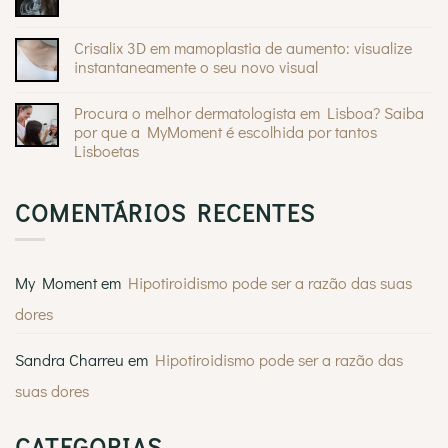
Sem
e
Mommy
comentários
quando
®
Makeover
em
devem
da
A
Crisalix 3D em mamoplastia de aumento: visualize
preocupar
Andreia
lipoescultura
Braz
instantaneamente o seu novo visual
e
na
as
Sem
Casa
estátuas
comentários
Feliz
gregas
Procura o melhor dermatologista em Lisboa? Saiba
em
Crisalix
por que a MyMoment é escolhida por tantos
3D
Lisboetas
em
mamoplastia
Sem
de
comentários
aumento:
em
visualize
COMENTÁRIOS RECENTES
Procura
instantaneamente
o
o
melhor
seu
dermatologista
novo
em
visual
Lisboa?
My Moment
em
Hipotiroidismo pode ser a razão das suas
Saiba
por
dores
que
a
MyMoment
é
Sandra Charreu
em
Hipotiroidismo pode ser a razão das
escolhida
por
suas dores
tantos
Lisboetas
CATEGORIAS