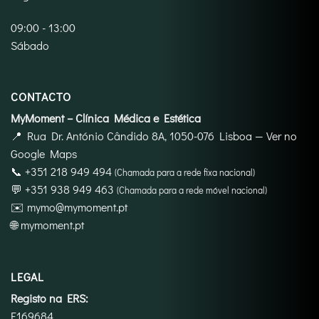
09:00 - 13:00
Sábado
CONTACTO
MyMoment – Clínica Médica e Estética
📍
Rua Dr. António Cândido 8A, 1050-076 Lisboa
—
Ver no
Google Maps
📞
+351 218 949 494
(Chamada para a rede fixa nacional)
💬
+351 938 949 463
(Chamada para a rede móvel nacional)
✉️
mymo@mymoment.pt
🌐
mymoment.pt
LEGAL
Registo na ERS:
E169684