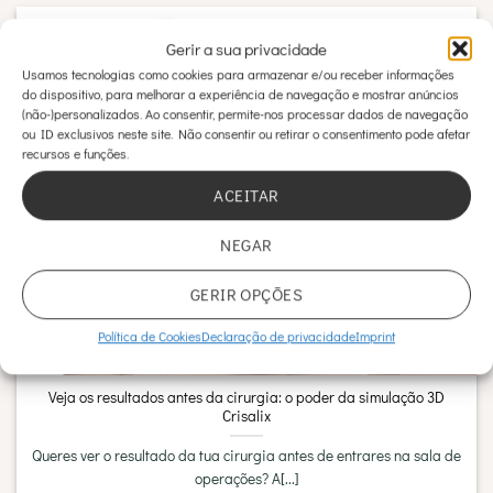
Gerir a sua privacidade
04
Usamos tecnologias como cookies para armazenar e/ou receber informações
Fev
do dispositivo, para melhorar a experiência de navegação e mostrar anúncios
(não-)personalizados. Ao consentir, permite-nos processar dados de navegação
ou ID exclusivos neste site. Não consentir ou retirar o consentimento pode afetar
recursos e funções.
ACEITAR
NEGAR
GERIR OPÇÕES
Política de Cookies
Declaração de privacidade
Imprint
Veja os resultados antes da cirurgia: o poder da simulação 3D
Crisalix
Queres ver o resultado da tua cirurgia antes de entrares na sala de
operações? A[...]