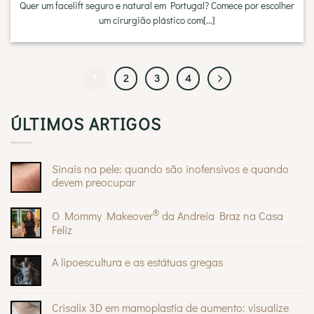
Quer um facelift seguro e natural em Portugal? Comece por escolher
um cirurgião plástico com[...]
1
2
3
4
ÚLTIMOS ARTIGOS
Sinais na pele: quando são inofensivos e quando
devem preocupar
Sem
comentários
®
O Mommy Makeover
da Andreia Braz na Casa
em
Sinais
Feliz
na
pele:
Sem
quando
comentários
A lipoescultura e as estátuas gregas
são
em
inofensivos
O
Sem
e
Mommy
comentários
quando
®
Makeover
em
devem
da
A
Crisalix 3D em mamoplastia de aumento: visualize
preocupar
Andreia
lipoescultura