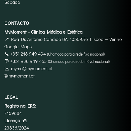
Sábado
CONTACTO
MyMoment – Clínica Médica e Estética
📍
Rua Dr. António Cândido 8A, 1050-076 Lisboa
—
Ver no
Google Maps
📞
+351 218 949 494
(Chamada para a rede fixa nacional)
💬
+351 938 949 463
(Chamada para a rede móvel nacional)
✉️
mymo@mymoment.pt
🌐
mymoment.pt
LEGAL
Registo na ERS:
E169684
Licença nº:
23836/2024