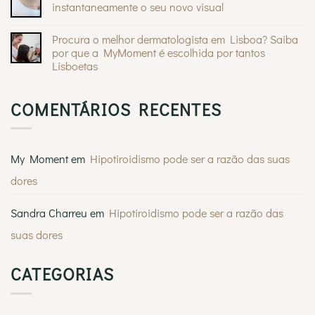
Braz
instantaneamente o seu novo visual
e
na
as
Sem
Casa
estátuas
comentários
Feliz
gregas
Procura o melhor dermatologista em Lisboa? Saiba
em
Crisalix
por que a MyMoment é escolhida por tantos
3D
Lisboetas
em
mamoplastia
Sem
de
comentários
aumento:
em
visualize
COMENTÁRIOS RECENTES
Procura
instantaneamente
o
o
melhor
seu
dermatologista
novo
em
visual
Lisboa?
My Moment
em
Hipotiroidismo pode ser a razão das suas
Saiba
por
dores
que
a
MyMoment
é
Sandra Charreu
em
Hipotiroidismo pode ser a razão das
escolhida
por
suas dores
tantos
Lisboetas
CATEGORIAS