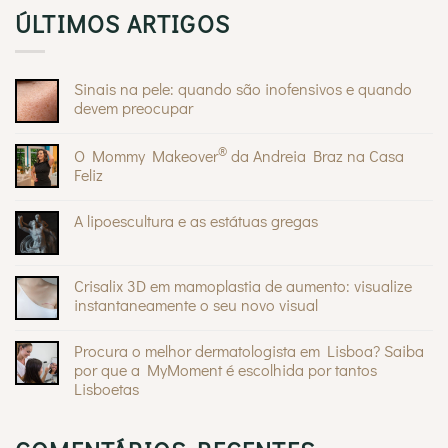
ÚLTIMOS ARTIGOS
Sinais na pele: quando são inofensivos e quando
devem preocupar
Sem
comentários
®
O Mommy Makeover
da Andreia Braz na Casa
em
Sinais
Feliz
na
pele:
Sem
quando
comentários
A lipoescultura e as estátuas gregas
são
em
inofensivos
O
Sem
e
Mommy
comentários
quando
®
Makeover
em
devem
da
A
Crisalix 3D em mamoplastia de aumento: visualize
preocupar
Andreia
lipoescultura
Braz
instantaneamente o seu novo visual
e
na
as
Sem
Casa
estátuas
comentários
Feliz
gregas
Procura o melhor dermatologista em Lisboa? Saiba
em
Crisalix
por que a MyMoment é escolhida por tantos
3D
Lisboetas
em
mamoplastia
Sem
de
comentários
aumento:
em
visualize
Procura