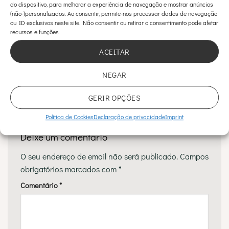
do dispositivo, para melhorar a experiência de navegação e mostrar anúncios
(não-)personalizados. Ao consentir, permite-nos processar dados de navegação
ou ID exclusivos neste site. Não consentir ou retirar o consentimento pode afetar
recursos e funções.
Esse registro foi postado em
Mamoplastia de Aumento
e marcado
Aumento mamário
,
cuidados pós-operatórios
,
Mamoplastia de
ACEITAR
Aumento
.
NEGAR
Usar soutien é assim tão
Fotona 4D®: os 4 passos do
importante?
lifting facial não-invasivo
GERIR OPÇÕES
Política de Cookies
Declaração de privacidade
Imprint
Deixe um comentário
O seu endereço de email não será publicado.
Campos
obrigatórios marcados com
*
Comentário
*