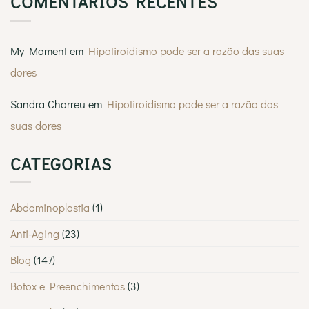
COMENTÁRIOS RECENTES
instantaneamente
o
o
melhor
seu
dermatologista
novo
em
visual
Lisboa?
My Moment
em
Hipotiroidismo pode ser a razão das suas
Saiba
por
dores
que
a
MyMoment
é
Sandra Charreu
em
Hipotiroidismo pode ser a razão das
escolhida
por
suas dores
tantos
Lisboetas
CATEGORIAS
Abdominoplastia
(1)
Anti-Aging
(23)
Blog
(147)
Botox e Preenchimentos
(3)