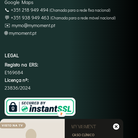
Google Maps
📞
+351 218 949 494
(Chamada para a rede fixa nacional)
💬
+351 938 949 463
(Chamada para a rede móvel nacional)
✉️
mymo@mymoment.pt
🌐
mymoment.pt
LEGAL
Registo na ERS:
E169684
Licença nº:
23836/2024
CASO CLÍNICO