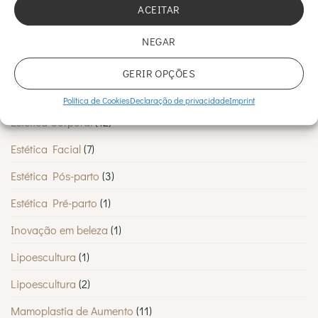
ACEITAR
Cirurgia Vascular
(5)
Dermatologia
(46)
NEGAR
Diminuir Celulite
(1)
GERIR OPÇÕES
Estética
(2)
Política de Cookies
Declaração de privacidade
Imprint
Estética Corporal
(12)
Estética Facial
(7)
Estética Pós-parto
(3)
Estética Pré-parto
(1)
Inovação em beleza
(1)
Lipoescultura
(1)
Lipoescultura
(2)
Mamoplastia de Aumento
(11)