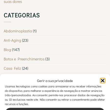
suas dores
tantos
Lisboetas
CATEGORIAS
Abdominoplastia
(1)
Anti-Aging
(23)
Blog
(147)
Botox e Preenchimentos
(3)
Casa Feliz
(24)
Casos Clínicos
(10)
Gerir a sua privacidade
Usamos tecnologias como cookies para armazenar e/ou receber informações
Cirurgia Estética
(22)
do dispositivo, para melhorar a experiência de navegação e mostrar anúncios
(não-)personalizados. Ao consentir, permite-nos processar dados de navegação
Cirurgia Plástica
(52)
ou ID exclusivos neste site. Não consentir ou retirar o consentimento pode afetar
recursos e funções.
Cirurgia Plástica
(2)