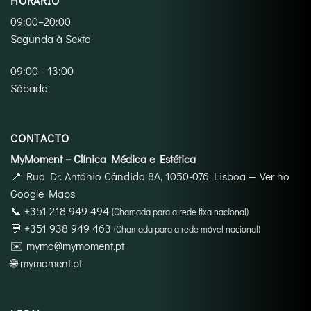
HORÁRIO
09:00–20:00
Segunda à Sexta
09:00 - 13:00
Sábado
CONTACTO
MyMoment – Clínica Médica e Estética
📍
Rua Dr. António Cândido 8A, 1050-076 Lisboa
—
Ver no
Google Maps
📞
+351 218 949 494
(Chamada para a rede fixa nacional)
💬
+351 938 949 463
(Chamada para a rede móvel nacional)
✉️
mymo@mymoment.pt
🌐
mymoment.pt