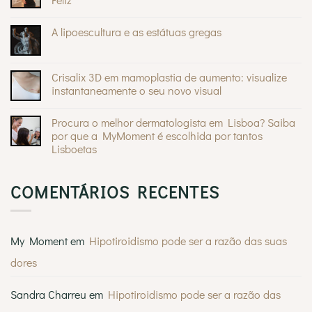
na
pele:
Sem
quando
comentários
A lipoescultura e as estátuas gregas
são
em
inofensivos
O
Sem
e
Mommy
comentários
quando
®
Makeover
em
devem
da
A
Crisalix 3D em mamoplastia de aumento: visualize
preocupar
Andreia
lipoescultura
Braz
instantaneamente o seu novo visual
e
na
as
Sem
Casa
estátuas
comentários
Feliz
gregas
Procura o melhor dermatologista em Lisboa? Saiba
em
Crisalix
por que a MyMoment é escolhida por tantos
3D
Lisboetas
em
mamoplastia
Sem
de
comentários
aumento:
em
visualize
COMENTÁRIOS RECENTES
Procura
instantaneamente
o
o
melhor
seu
dermatologista
novo
em
visual
Lisboa?
My Moment
em
Hipotiroidismo pode ser a razão das suas
Saiba
por
dores
que
a
MyMoment
é
Sandra Charreu
em
Hipotiroidismo pode ser a razão das
escolhida
por