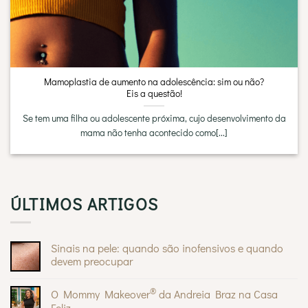
Mamoplastia de aumento na adolescência: sim ou não?
Eis a questão!
Se tem uma filha ou adolescente próxima, cujo desenvolvimento da
mama não tenha acontecido como[...]
ÚLTIMOS ARTIGOS
Sinais na pele: quando são inofensivos e quando
devem preocupar
Sem
comentários
®
O Mommy Makeover
da Andreia Braz na Casa
em
Sinais
Feliz