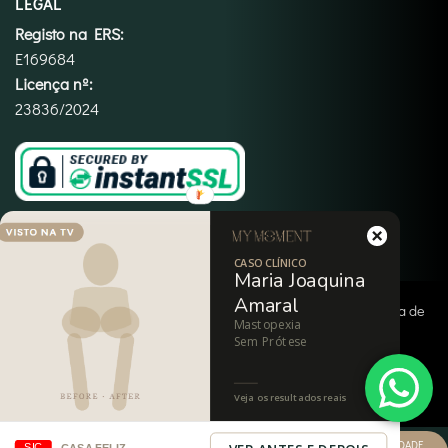
LEGAL
Registo na ERS:
E169684
Licença nº:
23836/2024
CASO CLÍNICO
Maria Joaquina
Amaral
Copyright 2026 ©
My Moment
|
Termos e Condições
|
Política de
Mastopexia
Privacidade
|
Política de Cookies
|
Imprint
|
Isenção de
Sem Prótese
Responsabilidade
Veja os resultados reais
LIGAR
PEDIR INFORMAÇÕES/
VER DISPONBILIDADE
SIC