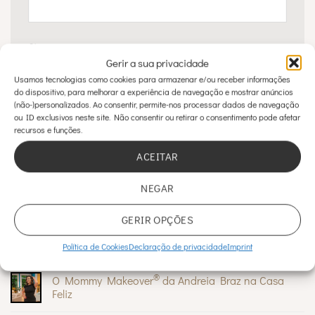
Site
Gerir a sua privacidade
Usamos tecnologias como cookies para armazenar e/ou receber informações
do dispositivo, para melhorar a experiência de navegação e mostrar anúncios
(não-)personalizados. Ao consentir, permite-nos processar dados de navegação
ou ID exclusivos neste site. Não consentir ou retirar o consentimento pode afetar
recursos e funções.
ACEITAR
ÚLTIMOS ARTIGOS
NEGAR
GERIR OPÇÕES
Sinais na pele: quando são inofensivos e quando
devem preocupar
Política de Cookies
Declaração de privacidade
Imprint
Sem
comentários
®
O Mommy Makeover
da Andreia Braz na Casa
em
Sinais
Feliz
na
pele:
Sem