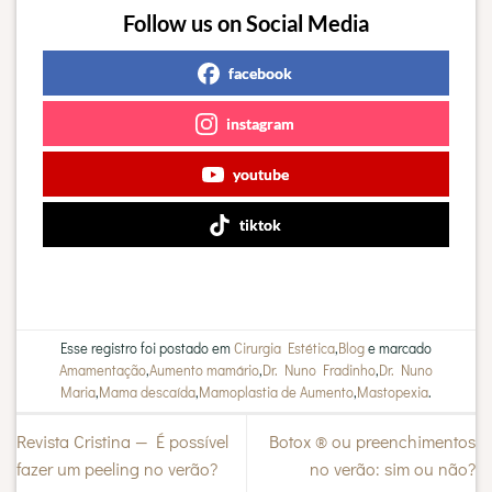
Follow us on Social Media
facebook
instagram
youtube
tiktok
Esse registro foi postado em
Cirurgia Estética
,
Blog
e marcado
Amamentação
,
Aumento mamário
,
Dr. Nuno Fradinho
,
Dr. Nuno
Maria
,
Mama descaída
,
Mamoplastia de Aumento
,
Mastopexia
.
Revista Cristina — É possível
Botox ® ou preenchimentos
fazer um peeling no verão?
no verão: sim ou não?