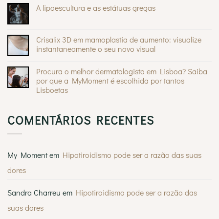
quando
comentários
A lipoescultura e as estátuas gregas
são
em
inofensivos
O
Sem
e
Mommy
comentários
quando
®
Makeover
em
devem
da
A
Crisalix 3D em mamoplastia de aumento: visualize
preocupar
Andreia
lipoescultura
Braz
instantaneamente o seu novo visual
e
na
as
Sem
Casa
estátuas
comentários
Feliz
gregas
Procura o melhor dermatologista em Lisboa? Saiba
em
Crisalix
por que a MyMoment é escolhida por tantos
3D
Lisboetas
em
mamoplastia
Sem
de
comentários
aumento:
em
visualize
COMENTÁRIOS RECENTES
Procura
instantaneamente
o
o
melhor
seu
dermatologista
novo
em
visual
Lisboa?
My Moment
em
Hipotiroidismo pode ser a razão das suas
Saiba
por
dores
que
a
MyMoment
é
Sandra Charreu
em
Hipotiroidismo pode ser a razão das
escolhida
por
suas dores
tantos
Lisboetas