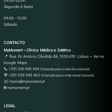
09:00–20:00
Segunda à Sexta
09:00 - 13:00
Sábado
CONTACTO
MyMoment – Clínica Médica e Estética
📍
Rua Dr. António Cândido 8A, 1050-076 Lisboa
—
Ver no
Google Maps
📞
+351 218 949 494
(Chamada para a rede fixa nacional)
💬
+351 938 949 463
(Chamada para a rede móvel nacional)
✉️
mymo@mymoment.pt
🌐
mymoment.pt
LEGAL