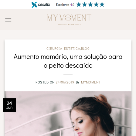
Skip
to
content
CIRURGIA ESTÉTICA
,
BLOG
Aumento mamário, uma solução para
o peito descaído
POSTED ON
24/06/2019
BY
MYMOMENT
24
Jun