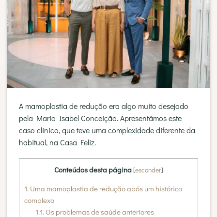
A mamoplastia de redução era algo muito desejado
pela Maria Isabel Conceição. Apresentámos este
caso clínico, que teve uma complexidade diferente da
habitual, na Casa Feliz.
Conteúdos desta página
[
esconder
]
1.
Uma mamoplastia de redução após um histórico
complexo
1.1.
Os problemas de saúde anteriores