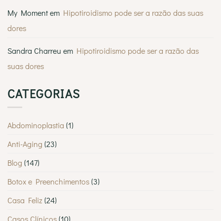
em
visual
Lisboa?
My Moment
em
Hipotiroidismo pode ser a razão das suas
Saiba
por
dores
que
a
MyMoment
é
Sandra Charreu
em
Hipotiroidismo pode ser a razão das
escolhida
por
suas dores
tantos
Lisboetas
CATEGORIAS
Abdominoplastia
(1)
Anti-Aging
(23)
Blog
(147)
Botox e Preenchimentos
(3)
Casa Feliz
(24)
Casos Clínicos
(10)