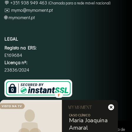
💬
+351 938 949 463
(Chamada para a rede móvel nacional)
✉️
mymo@mymoment.pt
🌐
mymoment.pt
LEGAL
Registo na ERS:
E169684
Licença nº:
23836/2024
CASO CLÍNICO
Maria Joaquina
Amaral
Copyright 2026 ©
My Moment
|
Termos e Condições
|
Política de