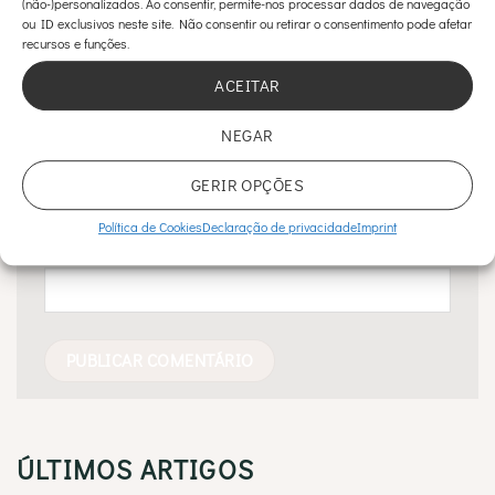
(não-)personalizados. Ao consentir, permite-nos processar dados de navegação
ou ID exclusivos neste site. Não consentir ou retirar o consentimento pode afetar
Nome
*
recursos e funções.
ACEITAR
NEGAR
Email
*
GERIR OPÇÕES
Política de Cookies
Declaração de privacidade
Imprint
Site
ÚLTIMOS ARTIGOS