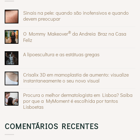
Sinais na pele: quando são inofensivos e quando
devem preocupar
Sem
comentários
®
O Mommy Makeover
da Andreia Braz na Casa
em
Sinais
Feliz
na
pele:
Sem
quando
comentários
A lipoescultura e as estátuas gregas
são
em
inofensivos
O
Sem
e
Mommy
comentários
quando
®
Makeover
em
devem
da
A
Crisalix 3D em mamoplastia de aumento: visualize
preocupar
Andreia
lipoescultura
Braz
instantaneamente o seu novo visual
e
na
as
Sem
Casa
estátuas
comentários
Feliz
gregas
Procura o melhor dermatologista em Lisboa? Saiba
em
Crisalix
por que a MyMoment é escolhida por tantos
3D
Lisboetas
em
mamoplastia
Sem
de
comentários
aumento:
em
visualize
COMENTÁRIOS RECENTES
Procura
instantaneamente
o
o
melhor
seu
dermatologista
novo