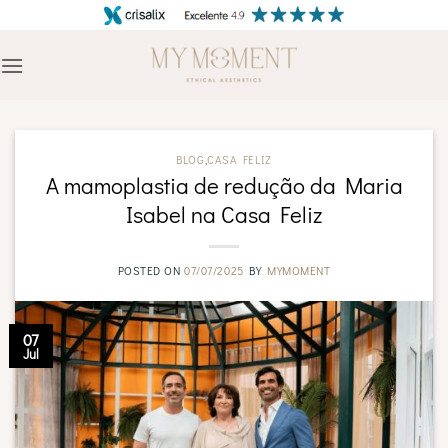
Skip
to
content
BLOG
,
CASA FELIZ
A mamoplastia de redução da Maria
Isabel na Casa Feliz
POSTED ON
07/07/2025
BY
MYMOMENT
07
Jul