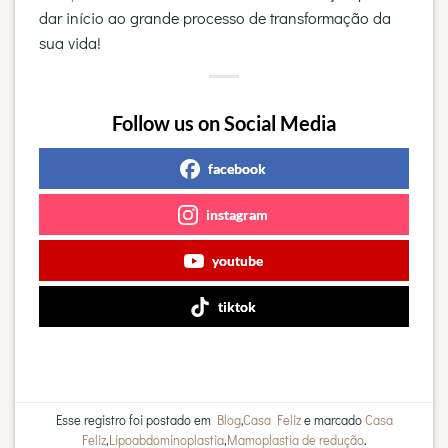
dar início ao grande processo de transformação da
sua vida!
Follow us on Social Media
facebook
instagram
youtube
tiktok
Esse registro foi postado em
Blog
,
Casa Feliz
e marcado
Casa
Feliz
,
Lipoabdominoplastia
,
Mamoplastia de redução
.