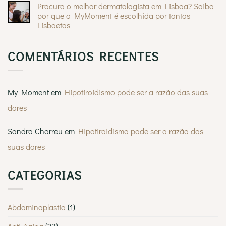
Feliz
gregas
Procura o melhor dermatologista em Lisboa? Saiba
em
Crisalix
por que a MyMoment é escolhida por tantos
3D
Lisboetas
em
mamoplastia
Sem
de
comentários
aumento:
em
visualize
COMENTÁRIOS RECENTES
Procura
instantaneamente
o
o
melhor
seu
dermatologista
novo
em
visual
Lisboa?
My Moment
em
Hipotiroidismo pode ser a razão das suas
Saiba
por
dores
que
a
MyMoment
é
Sandra Charreu
em
Hipotiroidismo pode ser a razão das
escolhida
por
suas dores
tantos
Lisboetas
CATEGORIAS
Abdominoplastia
(1)