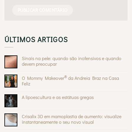
ÚLTIMOS ARTIGOS
Sinais na pele: quando são inofensivos e quando
devem preocupar
Sem
comentários
®
O Mommy Makeover
da Andreia Braz na Casa
em
Sinais
Feliz
na
pele:
Sem
quando
comentários
A lipoescultura e as estátuas gregas
são
em
inofensivos
O
Sem
e
Mommy
comentários
quando
®
Makeover
em
devem
da
A
Crisalix 3D em mamoplastia de aumento: visualize
preocupar
Andreia
lipoescultura
Braz
instantaneamente o seu novo visual
e
na
as
Sem
Casa
estátuas
comentários