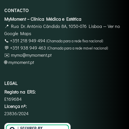
CONTACTO
MyMoment – Clínica Médica e Estética
📍
Rua Dr. António Cândido 8A, 1050-076 Lisboa
—
Ver no
Google Maps
📞
+351 218 949 494
(Chamada para a rede fixa nacional)
💬
+351 938 949 463
(Chamada para a rede móvel nacional)
✉️
mymo@mymoment.pt
🌐
mymoment.pt
LEGAL
Registo na ERS:
E169684
Licença nº:
23836/2024