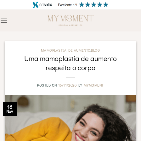
Skip
to
content
MAMOPLASTIA DE AUMENTO
,
BLOG
Uma mamoplastia de aumento
respeita o corpo
POSTED ON
16/11/2020
BY
MYMOMENT
16
Nov