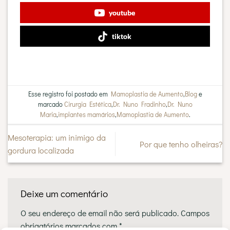
youtube
tiktok
Esse registro foi postado em
Mamoplastia de Aumento
,
Blog
e
marcado
Cirurgia Estética
,
Dr. Nuno Fradinho
,
Dr. Nuno
Maria
,
implantes mamários
,
Mamoplastia de Aumento
.
Mesoterapia: um inimigo da
Por que tenho olheiras?
gordura localizada
Deixe um comentário
O seu endereço de email não será publicado.
Campos
obrigatórios marcados com
*