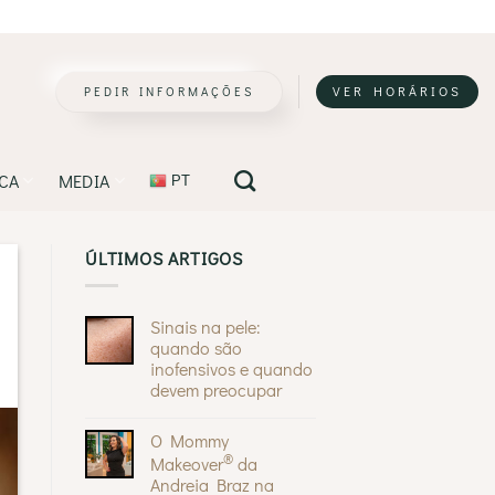
PEDIR INFORMAÇÕES
VER HORÁRIOS
ICA
MEDIA
PT
ÚLTIMOS ARTIGOS
Sinais na pele:
quando são
inofensivos e quando
devem preocupar
Sem
comentários
O Mommy
em
Sinais
®
Makeover
da
na
Andreia Braz na
pele: