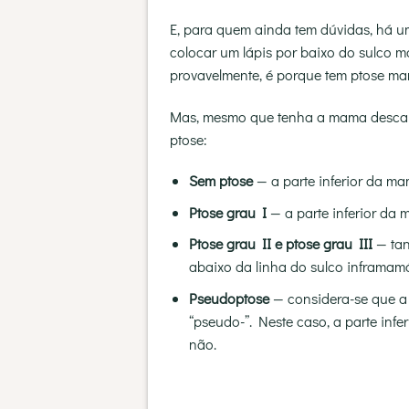
E, para quem ainda tem dúvidas, há um
colocar um lápis por baixo do sulco m
provavelmente, é porque tem ptose m
Mas, mesmo que tenha a mama descaíd
ptose:
Sem ptose
— a parte inferior da ma
Ptose grau I
— a parte inferior da 
Ptose grau II e ptose grau III
— tan
abaixo da linha do sulco inframamá
Pseudoptose
— considera-se que a
“pseudo-”. Neste caso, a parte inf
não.