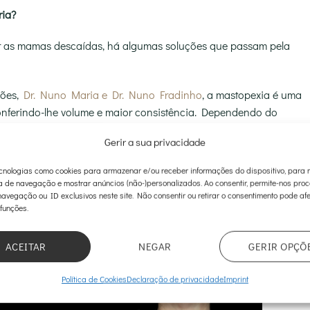
ria?
er as mamas descaídas, há algumas soluções que passam pela
iões,
Dr. Nuno Maria e Dr. Nuno Fradinho
, a mastopexia é uma
conferindo-lhe volume e maior consistência. Dependendo do
 paciente, pode ser realizada:
Gerir a sua privacidade
 volume da mama agrada à paciente e só é necessário corrigir
nologias como cookies para armazenar e/ou receber informações do dispositivo, para 
mais adequada, já que permite eliminar o excesso de pele (se for
a de navegação e mostrar anúncios (não-)personalizados. Ao consentir, permite-nos pro
 mamária mais acima, elevando o peito sem aumentar o seu
avegação ou ID exclusivos neste site. Não consentir ou retirar o consentimento pode afe
 funções.
 da mama descaída, a paciente também pretender aumentar o
ACEITAR
NEGAR
GERIR OPÇÕ
pode passar pelo recurso à colocação de próteses mamárias.
Política de Cookies
Declaração de privacidade
Imprint