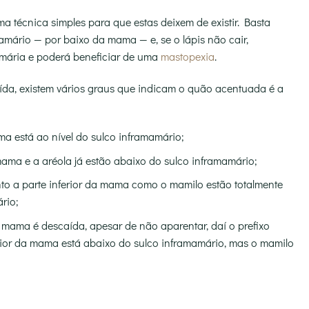
a técnica simples para que estas deixem de existir. Basta
amário — por baixo da mama — e, se o lápis não cair,
amária e poderá beneficiar de uma
mastopexia
.
a, existem vários graus que indicam o quão acentuada é a
ma está ao nível do sulco inframamário;
mama e a aréola já estão abaixo do sulco inframamário;
to a parte inferior da mama como o mamilo estão totalmente
rio;
 mama é descaída, apesar de não aparentar, daí o prefixo
erior da mama está abaixo do sulco inframamário, mas o mamilo