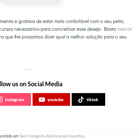
enta e gostava de estar mais confortável com o seu peito,
ursos necessários para concretizar esse desejo. Basta
marcar
a que lhe possamos dizer qual a melhor solução para o seu
llow us on Social Media
instagram
youtube
tiktok
i postado em
Sem Categoria
.
Adicione aos favoritos
.