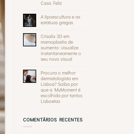
quando
Casa Feliz
são
inofensivos
Sem
e
comentários
A lipoescultura e as
quando
em
devem
O
estátuas gregas
preocupar
Mommy
®
Sem
Makeover
comentários
da
Crisalix 3D em
em
Andreia
A
Braz
mamoplastia de
lipoescultura
na
aumento: visualize
e
Casa
as
instantaneamente o
Feliz
estátuas
seu novo visual
gregas
Sem
comentários
Procura o melhor
em
Crisalix
dermatologista em
3D
Lisboa? Saiba por
em
mamoplastia
que a MyMoment é
de
escolhida por tantos
aumento:
visualize
Lisboetas
instantaneamente
Sem
o
comentários
seu
em
novo
COMENTÁRIOS RECENTES
Procura
visual
o
melhor
dermatologista