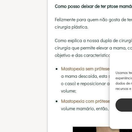
Como posso deixar de ter ptose mamá
Felizmente para quem não gosta de t
cirurgia plástica.
Como explica a nossa dupla de cirurg
cirurgia que permite elevar a mama, 
objetivo e das características de cada
Mastopexia sem prótese
— quando o
Usamos tec
a mama descaída, esta solução é a 
experiênci
o caso) e reposicionar a glândula
dados de n
recursos e
volume;
Mastopexia com prótese
— se, além
volume mamário, então, a solução 