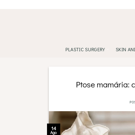
Skip
to
content
PLASTIC SURGERY
SKIN AN
Ptose mamária: 
PO
14
Ago