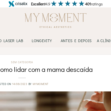
Excellent
4.9
401
ratings
D LASER LAB
LONGEVITY
ANTES E DEPOIS
A CLÍN
SEM CATEGORIA
como lidar com a mama descaída
STED ON
14/08/2023
BY
MYMOMENT