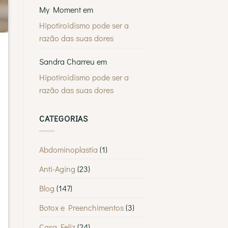
em
Lisboa?
My Moment
em
Saiba
por
Hipotiroidismo pode ser a
que
a
razão das suas dores
MyMoment
é
escolhida
por
Sandra Charreu
em
tantos
Lisboetas
Hipotiroidismo pode ser a
razão das suas dores
CATEGORIAS
Abdominoplastia
(1)
Anti-Aging
(23)
Blog
(147)
Botox e Preenchimentos
(3)
Casa Feliz
(24)