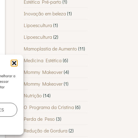
Estética Pré-parto
(1)
Inovação em beleza
(1)
Lipoescultura
(1)
Lipoescultura
(2)
Mamoplastia de Aumento
(11)
Medicina Estética
(6)
Mommy Makeover
(4)
melhorar a
cessar
Mommy Makeover
(1)
tar
Nutrição
(14)
O Programa da Cristina
(6)
ES
Perda de Peso
(3)
Redução de Gordura
(2)