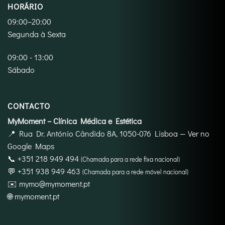
HORÁRIO
09:00–20:00
Segunda à Sexta
09:00 - 13:00
Sábado
CONTACTO
MyMoment – Clínica Médica e Estética
📍
Rua Dr. António Cândido 8A, 1050-076 Lisboa
—
Ver no
Google Maps
📞
+351 218 949 494
(Chamada para a rede fixa nacional)
💬
+351 938 949 463
(Chamada para a rede móvel nacional)
✉️
mymo@mymoment.pt
🌐
mymoment.pt