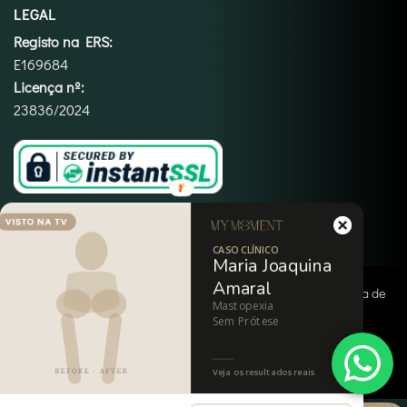
LEGAL
Registo na ERS:
E169684
Licença nº:
23836/2024
CASO CLÍNICO
Maria Joaquina
Amaral
Copyright 2026 ©
My Moment
|
Termos e Condições
|
Política de
Mastopexia
Privacidade
|
Política de Cookies
|
Imprint
|
Isenção de
Sem Prótese
Responsabilidade
Veja os resultados reais