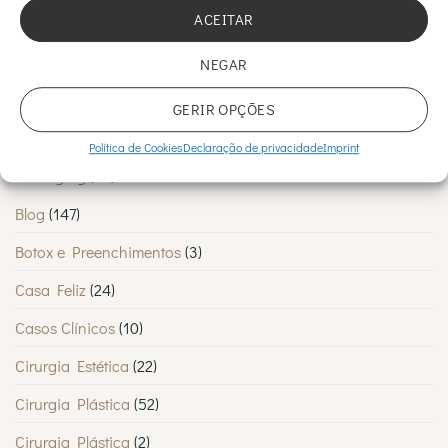
por
suas dores
ACEITAR
tantos
Lisboetas
NEGAR
CATEGORIAS
GERIR OPÇÕES
Abdominoplastia
(1)
Política de Cookies
Declaração de privacidade
Imprint
Anti-Aging
(23)
Blog
(147)
Botox e Preenchimentos
(3)
Casa Feliz
(24)
Casos Clínicos
(10)
Cirurgia Estética
(22)
Cirurgia Plástica
(52)
Cirurgia Plástica
(2)