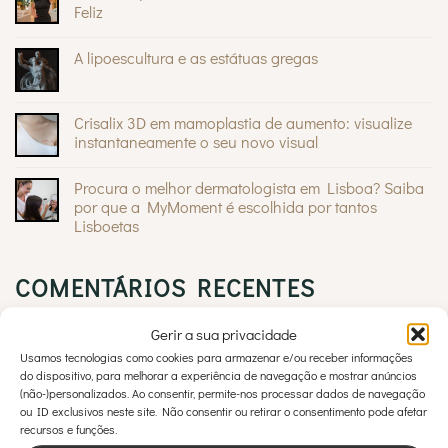
Sinais
Feliz
na
pele:
Sem
quando
comentários
A lipoescultura e as estátuas gregas
são
em
inofensivos
O
Sem
e
Mommy
comentários
quando
®
Makeover
em
devem
da
A
Crisalix 3D em mamoplastia de aumento: visualize
preocupar
Andreia
lipoescultura
Braz
instantaneamente o seu novo visual
e
na
as
Sem
Casa
estátuas
comentários
Feliz
gregas
Procura o melhor dermatologista em Lisboa? Saiba
em
Crisalix
por que a MyMoment é escolhida por tantos
3D
Lisboetas
em
mamoplastia
Sem
de
comentários
aumento:
em
visualize
COMENTÁRIOS RECENTES
Procura
instantaneamente
o
o
melhor
seu
dermatologista
novo
Gerir a sua privacidade
em
visual
Lisboa?
My Moment
em
Hipotiroidismo pode ser a razão das suas
Usamos tecnologias como cookies para armazenar e/ou receber informações
Saiba
do dispositivo, para melhorar a experiência de navegação e mostrar anúncios
por
dores
que
(não-)personalizados. Ao consentir, permite-nos processar dados de navegação
a
ou ID exclusivos neste site. Não consentir ou retirar o consentimento pode afetar
MyMoment
é
recursos e funções.
Sandra Charreu
em
Hipotiroidismo pode ser a razão das
escolhida