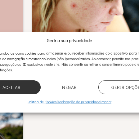
Gerir a sua privacidade
ial não-
Tratar o acne: das borbulhas às cicatrizes
nologias como cookies para armazenar e/ou receber informações do dispositivo, para 
a de navegação e mostrar anúncios (não-)personalizados. Ao consentir, permite-nos pro
avegação ou ID exclusivos neste site. Não consentir ou retirar o consentimento pode afe
Tratar o acne é o sonho de vários adolescentes, assi
 funções.
ome que
como de alguns adultos, que[...]
]
ACEITAR
NEGAR
GERIR OPÇÕ
Política de Cookies
Declaração de privacidade
Imprint