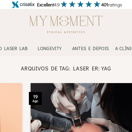
Excellent
4.9
401
ratings
D LASER LAB
LONGEVITY
ANTES E DEPOIS
A CLÍN
ARQUIVOS DE TAG:
LASER ER:YAG
19
Ago