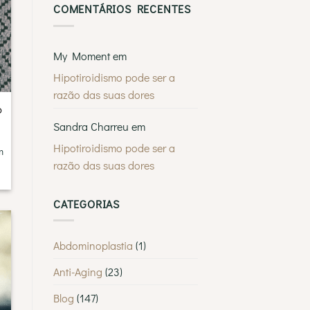
COMENTÁRIOS RECENTES
Procura
visual
o
melhor
dermatologista
em
Lisboa?
My Moment
em
Saiba
por
Hipotiroidismo pode ser a
que
a
razão das suas dores
MyMoment
é
o
escolhida
por
Sandra Charreu
em
tantos
Lisboetas
Hipotiroidismo pode ser a
m
razão das suas dores
CATEGORIAS
Abdominoplastia
(1)
Anti-Aging
(23)
Blog
(147)