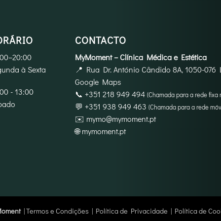
ORÁRIO
CONTACTO
:00–20:00
MyMoment – Clínica Médica e Estética
unda à Sexta
📍
Rua Dr. António Cândido 8A, 1050-076 
Google Maps
00 - 13:00
📞
+351 218 949 494
(Chamada para a rede fixa 
bado
💬
+351 938 949 463
(Chamada para a rede móve
✉️
mymo@mymoment.pt
🌐
mymoment.pt
Moment
|
Termos e Condições
|
Política de Privacidade
|
Política de Coo