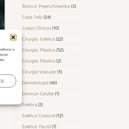
Botox e Preenchimentos
(3)
Casa Feliz
(24)
Casos Clínicos
(10)
Cirurgia Estética
(22)
Cirurgia Plástica
(52)
melhorar a
cessar
tar
m
Cirurgia Plástica
(2)
Cirurgia Vascular
(5)
ES
Dermatologia
(46)
Diminuir Celulite
(1)
Estética
(2)
Estética Corporal
(12)
Estética Facial
(7)