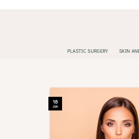
Skip
to
content
PLASTIC SURGERY
SKIN AN
18
Jan