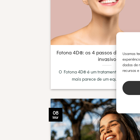
Fotona 4D®: os 4 passos do lifting fac
Usamos tec
invasivo
experiênci
dados de n
recursos e
O Fotona 4D® é um tratamento com um n
mais parece de um equipamento,[...
08
Mar