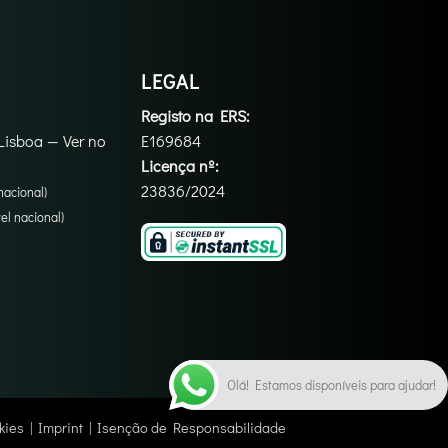
LEGAL
Registo na ERS:
Lisboa
—
Ver no
E169684
Licença nº:
23836/2024
nacional)
l nacional)
Olá! Estamos disponíveis para ajudar!
kies
|
Imprint
|
Isenção de Responsabilidade