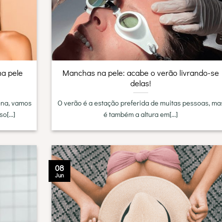
ma pele
Manchas na pele: acabe o verão livrando-se
delas!
ona, vamos
O verão é a estação preferida de muitas pessoas, ma
o[...]
é também a altura em[...]
08
Jun