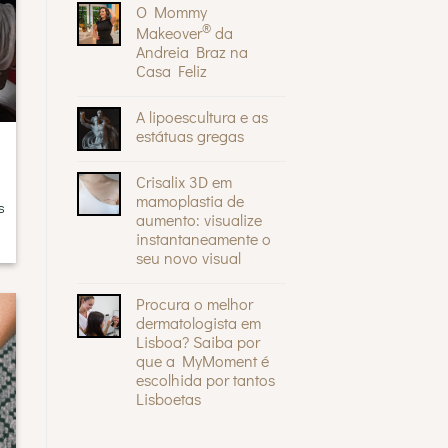
O Mommy
em
Sinais
®
Makeover
da
na
Andreia Braz na
pele:
quando
Casa Feliz
são
inofensivos
Sem
e
comentários
A lipoescultura e as
quando
em
devem
O
estátuas gregas
preocupar
Mommy
®
Sem
Makeover
comentários
da
Crisalix 3D em
em
Andreia
A
Braz
mamoplastia de
s
lipoescultura
na
aumento: visualize
e
Casa
as
instantaneamente o
Feliz
estátuas
seu novo visual
gregas
Sem
comentários
Procura o melhor
em
Crisalix
dermatologista em
3D
Lisboa? Saiba por
em
mamoplastia
que a MyMoment é
de
escolhida por tantos
aumento:
visualize
Lisboetas
instantaneamente
Sem
o
comentários
seu
em
novo