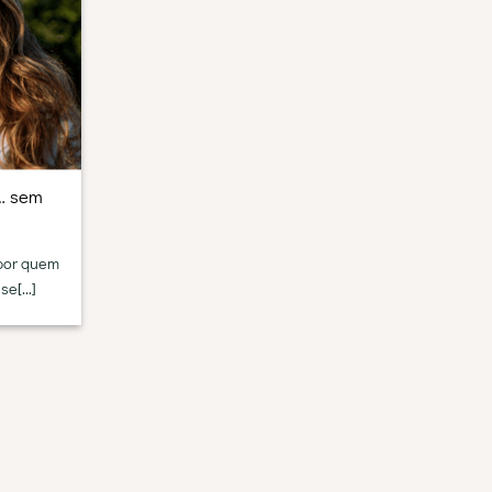
l… sem
 por quem
e[...]