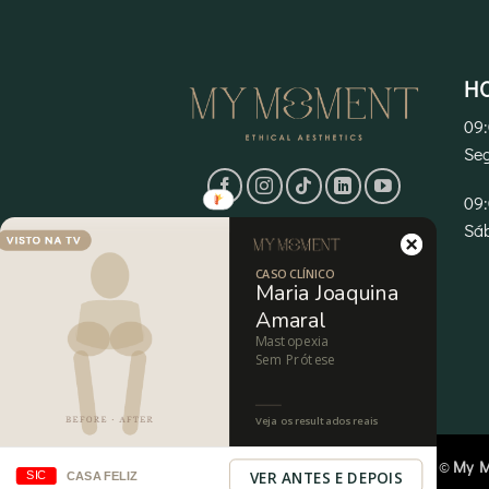
H
09
Seg
09:
Sá
CASO CLÍNICO
Maria Joaquina
Amaral
Mastopexia
Sem Prótese
Veja os resultados reais
Copyright 2026 ©
My 
VER ANTES E DEPOIS
SIC
CASA FELIZ