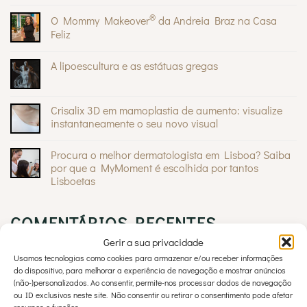
Sem
comentários
®
O Mommy Makeover
da Andreia Braz na Casa
em
Sinais
Feliz
na
pele:
Sem
quando
comentários
A lipoescultura e as estátuas gregas
são
em
inofensivos
O
Sem
e
Mommy
comentários
quando
®
Makeover
em
devem
da
A
Crisalix 3D em mamoplastia de aumento: visualize
preocupar
Andreia
lipoescultura
Braz
instantaneamente o seu novo visual
e
na
as
Sem
Casa
estátuas
comentários
Feliz
gregas
Procura o melhor dermatologista em Lisboa? Saiba
em
Crisalix
por que a MyMoment é escolhida por tantos
3D
Lisboetas
em
mamoplastia
Sem
de
comentários
aumento:
em
visualize
COMENTÁRIOS RECENTES
Procura
instantaneamente
o
o
melhor
Gerir a sua privacidade
seu
dermatologista
novo
em
Usamos tecnologias como cookies para armazenar e/ou receber informações
visual
Lisboa?
My Moment
em
Hipotiroidismo pode ser a razão das suas
do dispositivo, para melhorar a experiência de navegação e mostrar anúncios
Saiba
(não-)personalizados. Ao consentir, permite-nos processar dados de navegação
por
dores
que
ou ID exclusivos neste site. Não consentir ou retirar o consentimento pode afetar
a
recursos e funções.