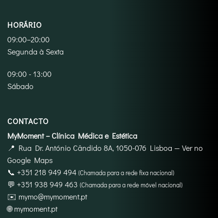
HORÁRIO
09:00–20:00
Segunda à Sexta
09:00 - 13:00
Sábado
CONTACTO
MyMoment – Clínica Médica e Estética
📍
Rua Dr. António Cândido 8A, 1050-076 Lisboa
—
Ver no
Google Maps
📞
+351 218 949 494
(Chamada para a rede fixa nacional)
💬
+351 938 949 463
(Chamada para a rede móvel nacional)
✉️
mymo@mymoment.pt
🌐
mymoment.pt