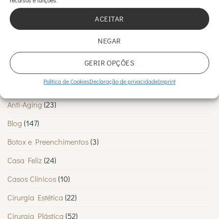
MyMoment
é
Sandra Charreu
em
Hipotiroidismo pode ser a razão das
escolhida
ACEITAR
por
suas dores
tantos
Lisboetas
NEGAR
CATEGORIAS
GERIR OPÇÕES
Política de Cookies
Declaração de privacidade
Imprint
Abdominoplastia
(1)
Anti-Aging
(23)
Blog
(147)
Botox e Preenchimentos
(3)
Casa Feliz
(24)
Casos Clínicos
(10)
Cirurgia Estética
(22)
Cirurgia Plástica
(52)