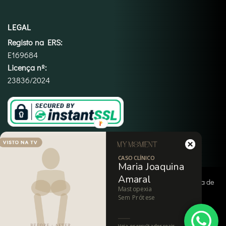
LEGAL
Registo na ERS:
E169684
Licença nº:
23836/2024
CASO CLÍNICO
Maria Joaquina
Amaral
Copyright 2026 ©
My Moment
|
Termos e Condições
|
Política de
Mastopexia
Privacidade
|
Política de Cookies
|
Imprint
|
Isenção de
Sem Prótese
Responsabilidade
Veja os resultados reais