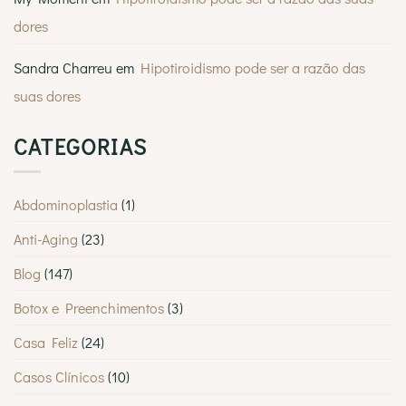
Saiba
por
dores
que
a
MyMoment
é
Sandra Charreu
em
Hipotiroidismo pode ser a razão das
escolhida
por
suas dores
tantos
Lisboetas
CATEGORIAS
Abdominoplastia
(1)
Anti-Aging
(23)
Blog
(147)
Botox e Preenchimentos
(3)
Casa Feliz
(24)
Casos Clínicos
(10)