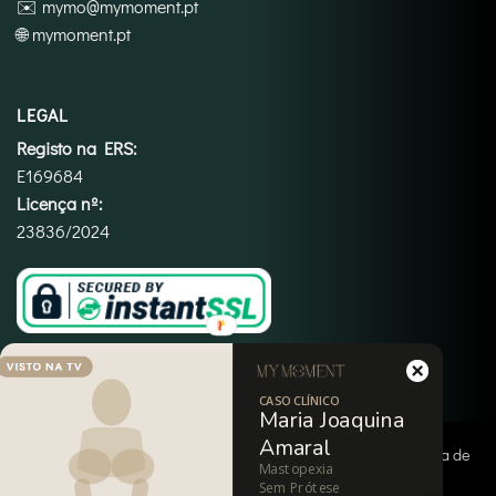
✉️
mymo@mymoment.pt
🌐
mymoment.pt
LEGAL
Registo na ERS:
E169684
Licença nº:
23836/2024
CASO CLÍNICO
Maria Joaquina
Amaral
Copyright 2026 ©
My Moment
|
Termos e Condições
|
Política de
Mastopexia
Privacidade
|
Política de Cookies
|
Imprint
|
Isenção de
Sem Prótese