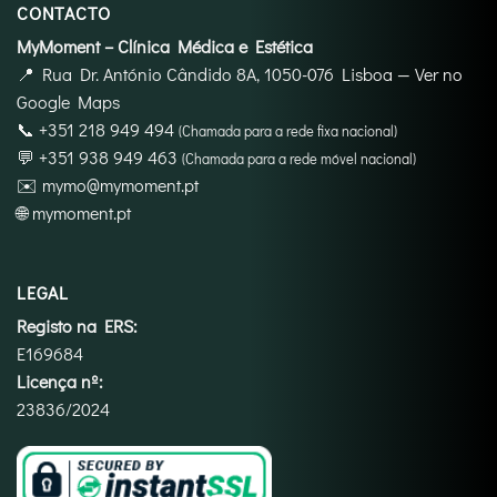
CONTACTO
MyMoment – Clínica Médica e Estética
📍
Rua Dr. António Cândido 8A, 1050-076 Lisboa
—
Ver no
Google Maps
📞
+351 218 949 494
(Chamada para a rede fixa nacional)
💬
+351 938 949 463
(Chamada para a rede móvel nacional)
✉️
mymo@mymoment.pt
🌐
mymoment.pt
LEGAL
Registo na ERS:
E169684
Licença nº:
23836/2024