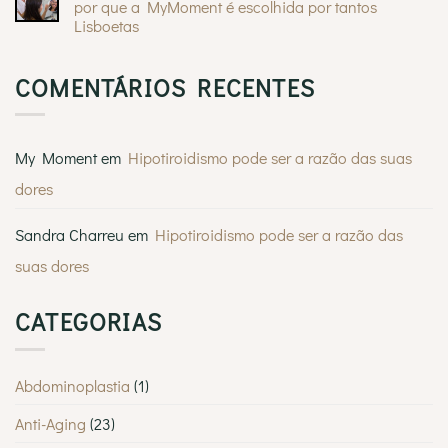
Crisalix
por que a MyMoment é escolhida por tantos
3D
Lisboetas
em
mamoplastia
Sem
de
comentários
aumento:
em
visualize
COMENTÁRIOS RECENTES
Procura
instantaneamente
o
o
melhor
seu
dermatologista
novo
em
visual
Lisboa?
My Moment
em
Hipotiroidismo pode ser a razão das suas
Saiba
por
dores
que
a
MyMoment
é
Sandra Charreu
em
Hipotiroidismo pode ser a razão das
escolhida
por
suas dores
tantos
Lisboetas
CATEGORIAS
Abdominoplastia
(1)
Anti-Aging
(23)