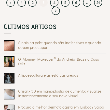
1
2
3
4
5
6
…
21
ÚLTIMOS ARTIGOS
Sinais na pele: quando são inofensivos e quando
devem preocupar
Sem
comentários
®
O Mommy Makeover
da Andreia Braz na Casa
em
Sinais
Feliz
na
pele:
Sem
quando
comentários
A lipoescultura e as estátuas gregas
são
em
inofensivos
O
Sem
e
Mommy
comentários
quando
®
Makeover
em
devem
da
A
Crisalix 3D em mamoplastia de aumento: visualize
preocupar
Andreia
lipoescultura
Braz
instantaneamente o seu novo visual
e
na
as
Sem
Casa
estátuas
comentários
Feliz
gregas
Procura o melhor dermatologista em Lisboa? Saiba
em